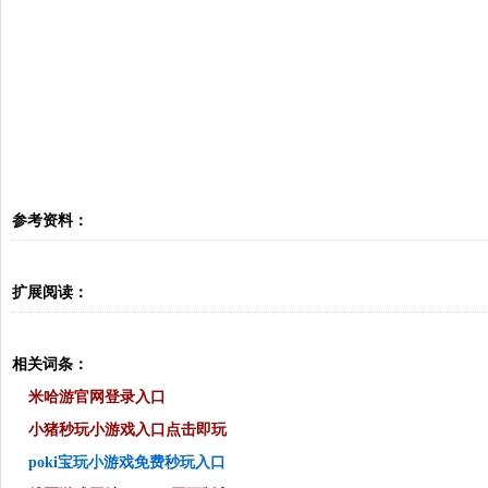
参考资料：
扩展阅读：
相关词条：
米哈游官网登录入口
小猪秒玩小游戏入口点击即玩
poki宝玩小游戏免费秒玩入口