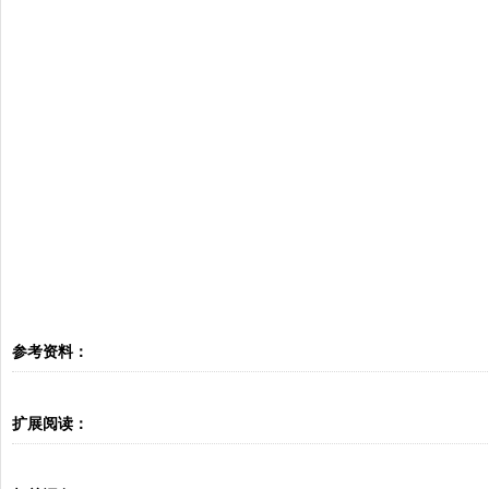
参考资料：
扩展阅读：