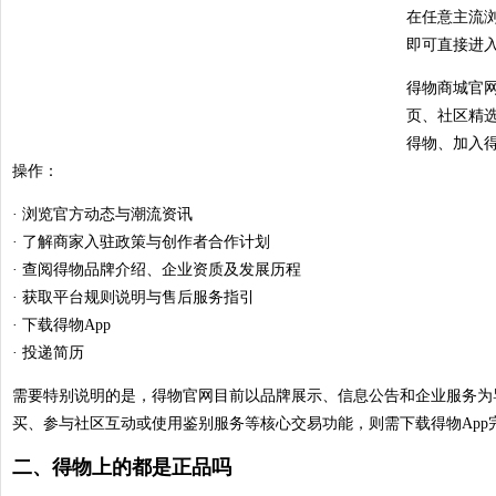
在任意主流浏览器
即可直接进
得物商城官
页、社区精
得物、加入
操作：
· 浏览官方动态与潮流资讯
· 了解商家入驻政策与创作者合作计划
· 查阅得物品牌介绍、企业资质及发展历程
· 获取平台规则说明与售后服务指引
· 下载得物App
· 投递简历
需要特别说明的是，得物官网目前以品牌展示、信息公告和企业服务为
买、参与社区互动或使用鉴别服务等核心交易功能，则需下载得物App
二、得物上的都是正品吗