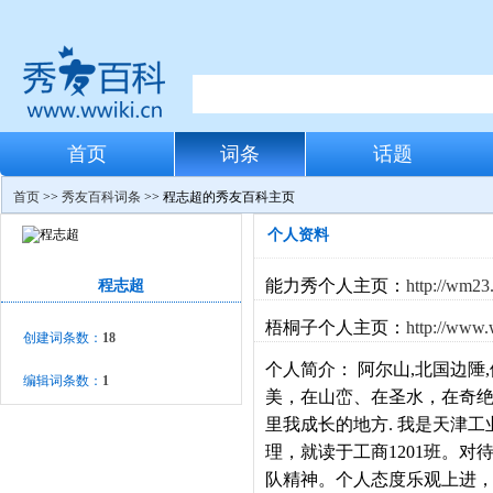
首页
词条
话题
首页
>>
秀友百科词条
>> 程志超的秀友百科主页
个人资料
能力秀个人主页：
http://wm23
程志超
梧桐子个人主页：
http://www.
创建词条数：
18
个人简介：
阿尔山,北国边陲
编辑词条数：
1
美，在山峦、在圣水，在奇
里我成长的地方. 我是天津工
理，就读于工商1201班。
队精神。个人态度乐观上进